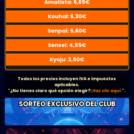
Amatista:
6,65
€
Kouhai:
6,30
€
Senpai:
5,60
€
Sensei:
4,55
€
Kyoju:
3,50
€
Todos los precios incluyen IVA e impuestos
aplicables.
"¿No tienes claro qué opción elegir?;
Haz clic aquí.
".
SORTEO EXCLUSIVO DEL CLUB