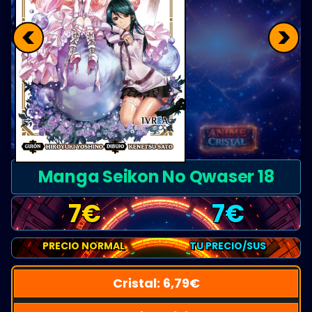
<
>
Manga Seikon No Qwaser 18
7
€
7
€
PRECIO NORMAL
TU PRECIO/SUS
Cristal:
6,79
€