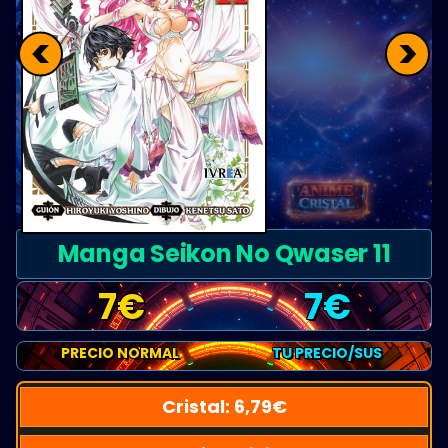
<
>
Manga Seikon No Qwaser 11
7
€
7
€
PRECIO NORMAL
TU PRECIO/SUS
Cristal:
6,79
€