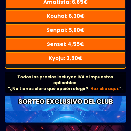
Amatista:
6,65
€
Kouhai:
6,30
€
Senpai:
5,60
€
Sensei:
4,55
€
Kyoju:
3,50
€
Todos los precios incluyen IVA e impuestos
aplicables.
"¿No tienes claro qué opción elegir?;
Haz clic aquí.
".
SORTEO EXCLUSIVO DEL CLUB