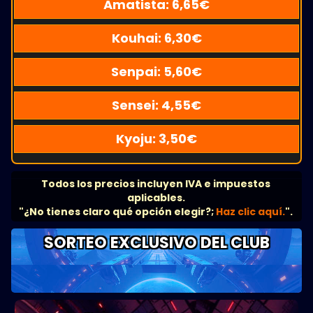
Amatista:
6,65
€
Kouhai:
6,30
€
Senpai:
5,60
€
Sensei:
4,55
€
Kyoju:
3,50
€
Todos los precios incluyen IVA e impuestos
aplicables.
"¿No tienes claro qué opción elegir?;
Haz clic aquí.
".
SORTEO EXCLUSIVO DEL CLUB