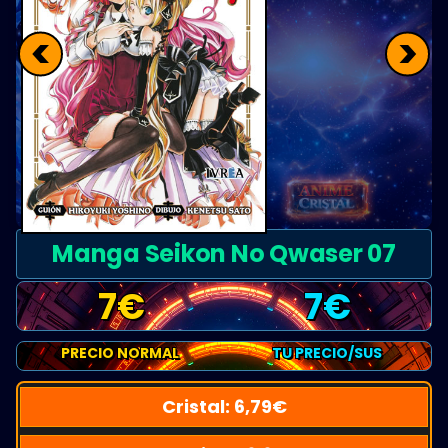
<
>
Manga Seikon No Qwaser 07
7
€
7
€
PRECIO NORMAL
TU PRECIO/SUS
Cristal:
6,79
€