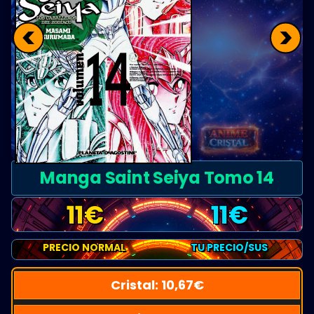
<
>
Manga Saint Seiya Tomo 14
11
€
11
€
PRECIO NORMAL
TU PRECIO/SUS
Cristal:
10,67
€