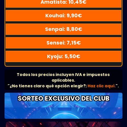
Amatista:
10,45
€
Kouhai:
9,90
€
Senpai:
8,80
€
Sensei:
7,15
€
Kyoju:
5,50
€
Todos los precios incluyen IVA e impuestos
aplicables.
"¿No tienes claro qué opción elegir?;
Haz clic aquí.
".
SORTEO EXCLUSIVO DEL CLUB