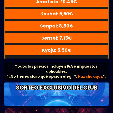
Amatista:
10,45
€
Kouhai:
9,90
€
Senpai:
8,80
€
Sensei:
7,15
€
Kyoju:
5,50
€
Todos los precios incluyen IVA e impuestos
aplicables.
"¿No tienes claro qué opción elegir?;
Haz clic aquí.
".
SORTEO EXCLUSIVO DEL CLUB