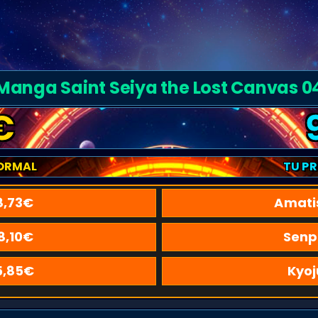
Manga Saint Seiya the Lost Canvas 0
€
ORMAL
TU P
8,73
€
Amati
8,10
€
Senp
5,85
€
Kyoj