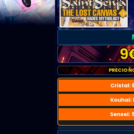
9
PRECIO N
Cristal:
Kouhai:
Sensei: