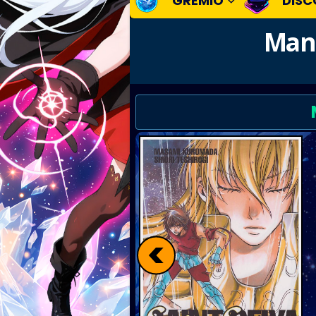
GREMIO
DISC
Mang
<