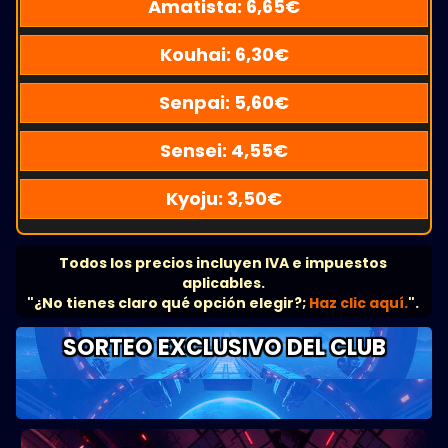
Amatista:
6,65
€
Kouhai:
6,30
€
Senpai:
5,60
€
Sensei:
4,55
€
Kyoju:
3,50
€
Todos los precios incluyen IVA e impuestos
aplicables.
"¿No tienes claro qué opción elegir?;
Haz clic aquí.
".
SORTEO EXCLUSIVO DEL CLUB