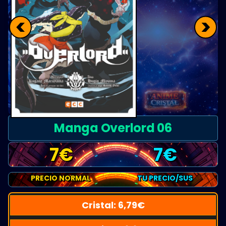
<
>
Manga Overlord 06
7
€
7
€
PRECIO NORMAL
TU PRECIO/SUS
Cristal:
6,79
€