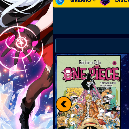
GREMIO
DISC
<