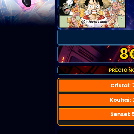
8
PRECIO N
Cristal:
Kouhai:
Sensei: