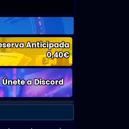
eserva Anticipada
0,40
€
Únete a Discord