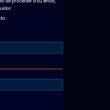
es de proceder a su envío,
uidor.
do.