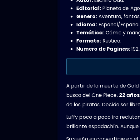
Autor:
Eiichiro Oda.
Editorial:
Planeta de Agos
Genero:
Aventura,​ fantas
Idioma:
Español/España.
Temática:
Cómic y manga
Formato:
Rustica.
Numero de Paginas:
192.
A partir de la muerte de Gold
busca del One Piece.
22 años
de los piratas. Decide ser lib
Luffy poco a poco ira reclutan
brillante espadachín. Aunque 
Su sueño es convertirse en el