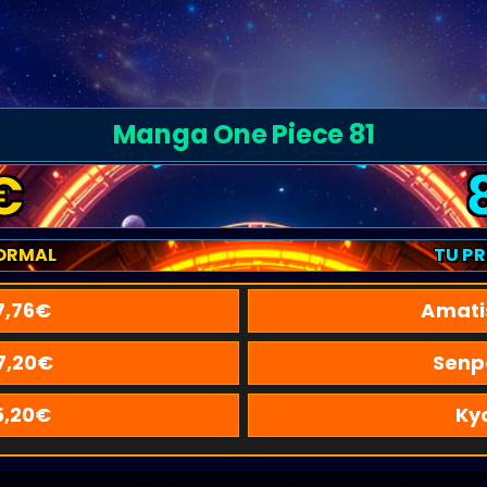
Manga One Piece 81
€
ORMAL
TU P
7,76
€
Amati
7,20
€
Senp
5,20
€
Ky