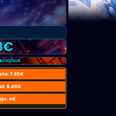
8
€
RECIO/SUS
sta:
7,60
€
ai:
6,40
€
oju:
4
€