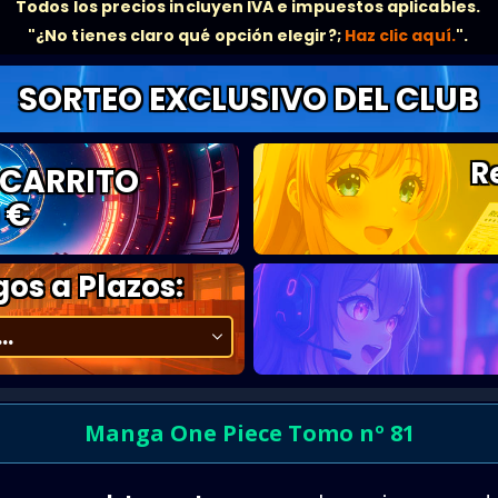
Todos los precios incluyen IVA e impuestos aplicables.
"¿No tienes claro qué opción elegir?;
Haz clic aquí.
".
SORTEO EXCLUSIVO DEL CLUB
R
 CARRITO
 €
os a Plazos:
Manga One Piece Tomo nº 81