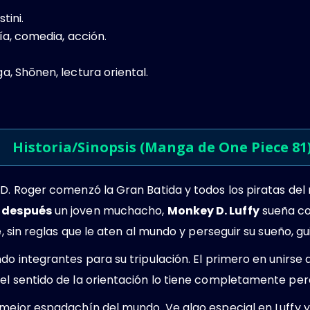
tini.
ía, comedia, acción​.
, Shōnen, lectura oriental.
Historia/Sinopsis (Manga de One Piece 81
 D. Roger comenzó la Gran Batida y todos los piratas de
 después
un joven muchacho,
Monkey D. Luffy
sueña co
re, sin reglas que le aten al mundo y perseguir su sueño, 
do integrantes para su tripulación. El primero en unirse a 
el sentido de la orientación lo tiene completamente per
 mejor espadachín del mundo. Ve algo especial en Luffy y