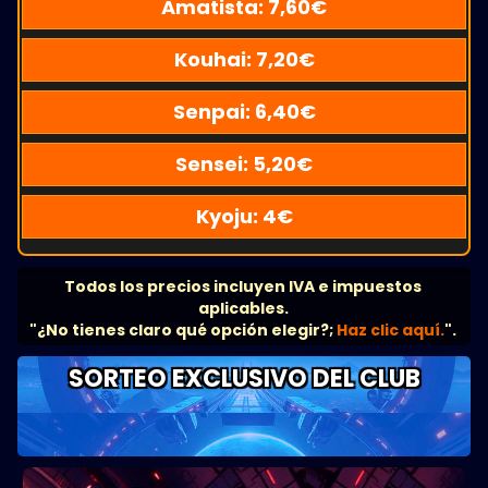
Amatista:
7,60
€
Kouhai:
7,20
€
Senpai:
6,40
€
Sensei:
5,20
€
Kyoju:
4
€
Todos los precios incluyen IVA e impuestos
aplicables.
"¿No tienes claro qué opción elegir?;
Haz clic aquí.
".
SORTEO EXCLUSIVO DEL CLUB