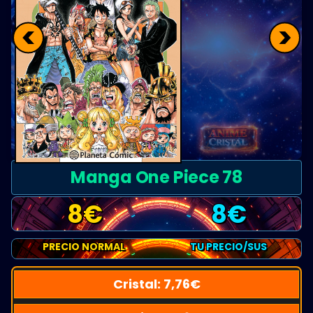
<
>
Manga One Piece 78
8
€
8
€
PRECIO NORMAL
TU PRECIO/SUS
Cristal:
7,76
€