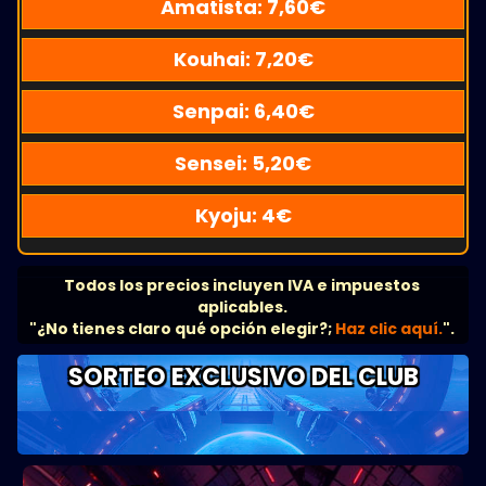
Amatista:
7,60
€
Kouhai:
7,20
€
Senpai:
6,40
€
Sensei:
5,20
€
Kyoju:
4
€
Todos los precios incluyen IVA e impuestos
aplicables.
"¿No tienes claro qué opción elegir?;
Haz clic aquí.
".
SORTEO EXCLUSIVO DEL CLUB