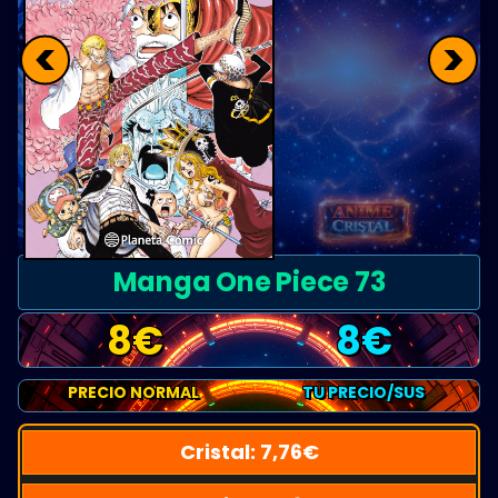
<
>
Manga One Piece 73
8
€
8
€
PRECIO NORMAL
TU PRECIO/SUS
Cristal:
7,76
€