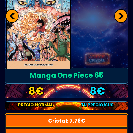
<
>
Manga One Piece 65
8
€
8
€
PRECIO NORMAL
TU PRECIO/SUS
Cristal:
7,76
€