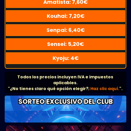
Amatista:
7,60
€
Kouhai:
7,20
€
Senpai:
6,40
€
Sensei:
5,20
€
Kyoju:
4
€
Todos los precios incluyen IVA e impuestos
aplicables.
"¿No tienes claro qué opción elegir?;
Haz clic aquí.
".
SORTEO EXCLUSIVO DEL CLUB