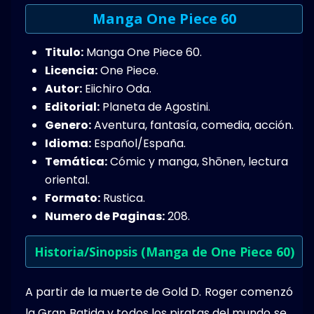
Manga One Piece 60
Titulo:
Manga One Piece 60.
Licencia:
One Piece.
Autor:
Eiichiro Oda.
Editorial:
Planeta de Agostini.
Genero:
Aventura,​ fantasía, comedia, acción​.
Idioma:
Español/España.
Temática:
Cómic y manga, Shōnen, lectura
oriental.
Formato:
Rustica.
Numero de Paginas:
208.
Historia/Sinopsis (Manga de One Piece 60)
A partir de la muerte de Gold D. Roger comenzó
la Gran Batida y todos los piratas del mundo se