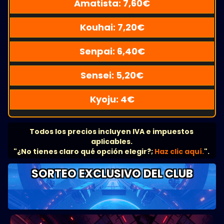
Amatista:
7,60
€
Kouhai:
7,20
€
Senpai:
6,40
€
Sensei:
5,20
€
Kyoju:
4
€
Todos los precios incluyen IVA e impuestos
aplicables.
"¿No tienes claro qué opción elegir?;
Haz clic aquí.
".
SORTEO EXCLUSIVO DEL CLUB