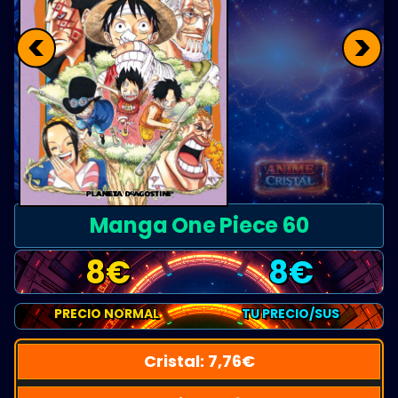
<
>
Manga One Piece 60
8
€
8
€
PRECIO NORMAL
TU PRECIO/SUS
Cristal:
7,76
€