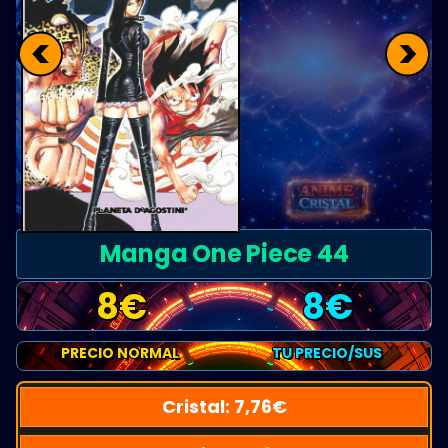
<
>
Manga One Piece 44
8
€
8
€
PRECIO NORMAL
TU PRECIO/SUS
Cristal:
7,76
€