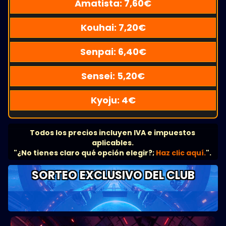
Amatista:
7,60
€
Kouhai:
7,20
€
Senpai:
6,40
€
Sensei:
5,20
€
Kyoju:
4
€
Todos los precios incluyen IVA e impuestos
aplicables.
"¿No tienes claro qué opción elegir?;
Haz clic aquí.
".
SORTEO EXCLUSIVO DEL CLUB