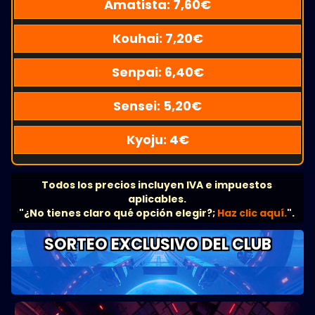
Amatista:
7,60
€
Kouhai:
7,20
€
Senpai:
6,40
€
Sensei:
5,20
€
Kyoju:
4
€
Todos los precios incluyen IVA e impuestos
aplicables.
"¿No tienes claro qué opción elegir?;
Haz clic aquí.
".
SORTEO EXCLUSIVO DEL CLUB