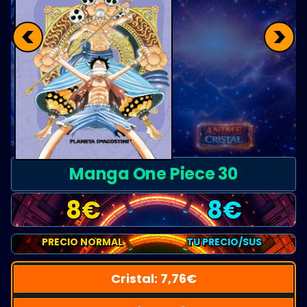
<
>
Manga One Piece 30
8
€
8
€
PRECIO NORMAL
TU PRECIO/SUS
Cristal:
7,76
€