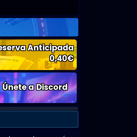
eserva Anticipada
0,40
€
Únete a Discord