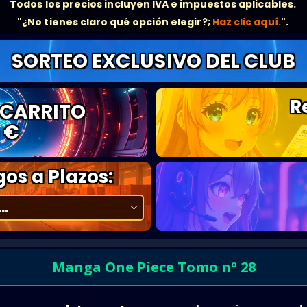
Todos los precios incluyen IVA e impuestos aplicables.
"¿No tienes claro qué opción elegir?;
Haz clic aquí.
".
SORTEO EXCLUSIVO DEL CLUB
R
 CARRITO
 €
os a Plazos:
Manga One Piece Tomo nº 28