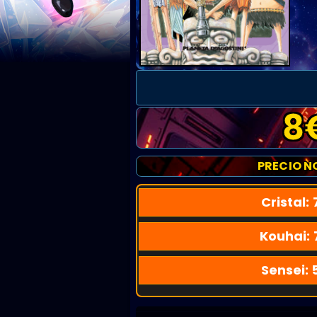
8
PRECIO N
Cristal:
Kouhai:
Sensei: