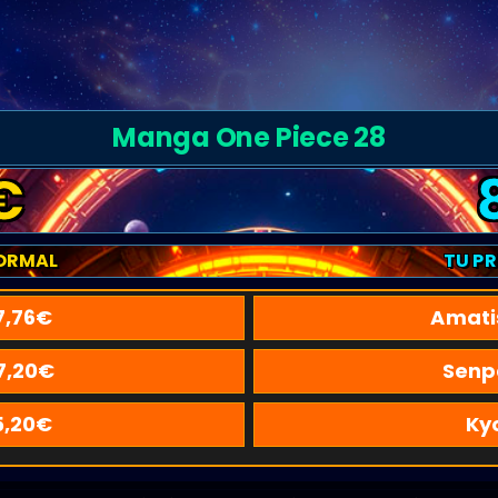
Manga One Piece 28
€
ORMAL
TU P
7,76
€
Amati
7,20
€
Senp
5,20
€
Ky