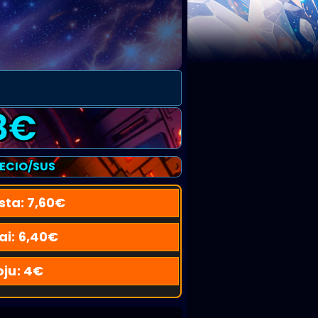
8
€
RECIO/SUS
sta:
7,60
€
ai:
6,40
€
oju:
4
€