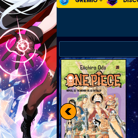
GREMIO
DISC
<