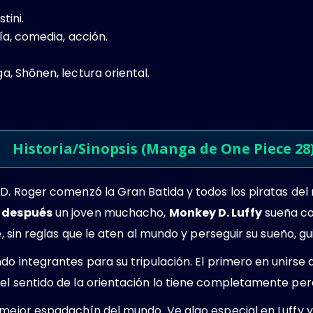
tini.
ía, comedia, acción​.
, Shōnen, lectura oriental.
Historia/Sinopsis (Manga de One Piece 28
 D. Roger comenzó la Gran Batida y todos los piratas de
 después
un joven muchacho,
Monkey D. Luffy
sueña co
re, sin reglas que le aten al mundo y perseguir su sueño, 
do integrantes para su tripulación. El primero en unirse a 
el sentido de la orientación lo tiene completamente per
 mejor espadachín del mundo. Ve algo especial en Luffy y