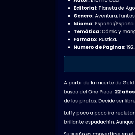
Autor:
Eiichiro Oda.
Editorial:
Planeta de Agos
Genero:
Aventura,​ fantas
Idioma:
Español/España.
Temática:
Cómic y manga
Formato:
Rustica.
Numero de Paginas:
192.
A partir de la muerte de Gold
busca del One Piece.
22 años
de los piratas. Decide ser lib
Luffy poco a poco ira reclutan
brillante espadachín. Aunque 
Su sueño es convertirse en el