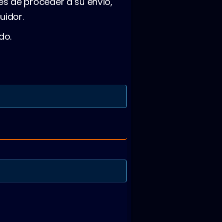
es de proceder a su envío,
uidor.
do.