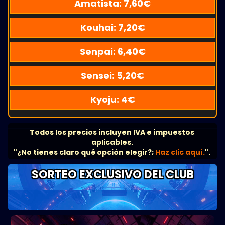
Amatista:
7,60
€
Kouhai:
7,20
€
Senpai:
6,40
€
Sensei:
5,20
€
Kyoju:
4
€
Todos los precios incluyen IVA e impuestos
aplicables.
"¿No tienes claro qué opción elegir?;
Haz clic aquí.
".
SORTEO EXCLUSIVO DEL CLUB