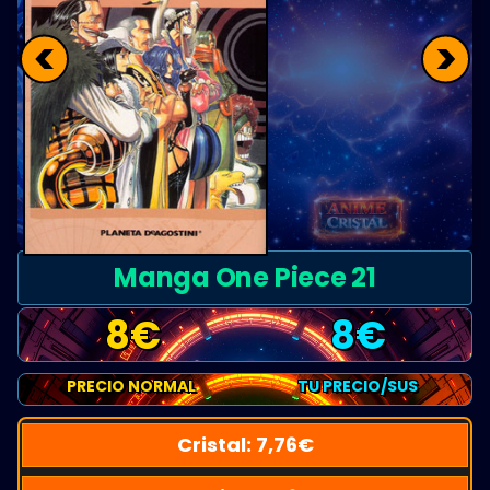
<
>
Manga One Piece 21
8
€
8
€
PRECIO NORMAL
TU PRECIO/SUS
Cristal:
7,76
€