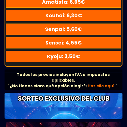
Amatista:
6,65
€
Kouhai:
6,30
€
Senpai:
5,60
€
Sensei:
4,55
€
Kyoju:
3,50
€
Todos los precios incluyen IVA e impuestos
aplicables.
"¿No tienes claro qué opción elegir?;
Haz clic aquí.
".
SORTEO EXCLUSIVO DEL CLUB