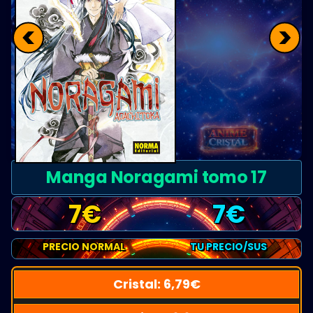
<
>
Manga Noragami tomo 17
7
€
7
€
PRECIO NORMAL
TU PRECIO/SUS
Cristal:
6,79
€