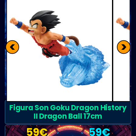
<
>
Figura Son Goku Dragon History
II Dragon Ball 17cm
59
€
59
€