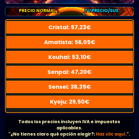
PRECIO NORMAL
TU PRECIO/SUS
Cristal:
57,23
€
Amatista:
56,05
€
Kouhai:
53,10
€
Senpai:
47,20
€
Sensei:
38,35
€
Kyoju:
29,50
€
Todos los precios incluyen IVA e impuestos
aplicables.
"¿No tienes claro qué opción elegir?;
Haz clic aquí.
".