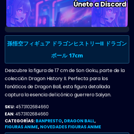
Únete a Discord
孫悟空フィギュア ドラゴンヒストリーII ドラゴン
ボール 17cm
Descubre la figura de 17 cm de Son Goku, parte de la
colección Dragon History II. Perfecta para los
fanáticos de Dragon Ball, esta figura detallada
captura la esencia del icónico guerrero Saiyan.
SKU:
4573102684660
EAN
:
4573102684660
CATEGORÍAS:
BANPRESTO
,
DRAGON BALL
,
FIGURAS ANIME
,
NOVEDADES FIGURAS ANIME