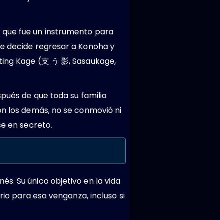
r que fue un instrumento para
ke decide regresar a Konoha y
rting Kage (支 う 影, Sasaukage,
spués de que toda su familia
on los demás, no se conmovió ni
se en secreto.
s. Su único objetivo en la vida
rio para esa venganza, incluso si