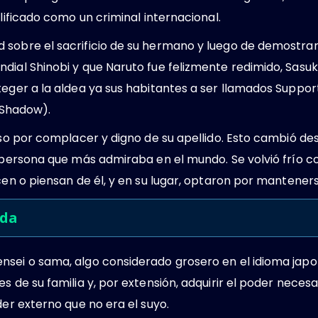
alificado como un criminal internacional.
 sobre el sacrificio de su hermano y luego de demostra
dial Shinobi y que Naruto fue felizmente redimido, Sasu
oteger a la aldea ya sus habitantes a ser llamados Suppo
g Shadow).
ioso por complacer y digno de su apellido. Esto cambió de
a persona que más admiraba en el mundo. Se volvió frío c
acen o piensan de él, y en su lugar, optaron por mantener
ida
sei o sama, algo considerado grosero en el idioma japoné
s de su familia y, por extensión, adquirir el poder necesa
der externo que no era el suyo.