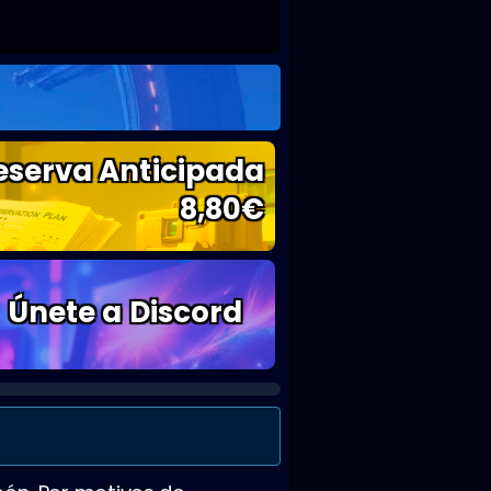
eserva Anticipada
8,80
€
Únete a Discord