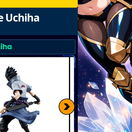
e Uchiha
hiha
>