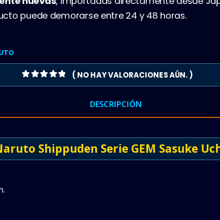
ente nuevas
, importadas directamente desde Jap
oducto puede demorarse entre 24 y 48 horas.
UTO
( NO HAY VALORACIONES AÚN. )
0
OUT OF 5
DESCRIPCIÓN
Naruto Shippuden Serie GEM Sasuke Uc
m.