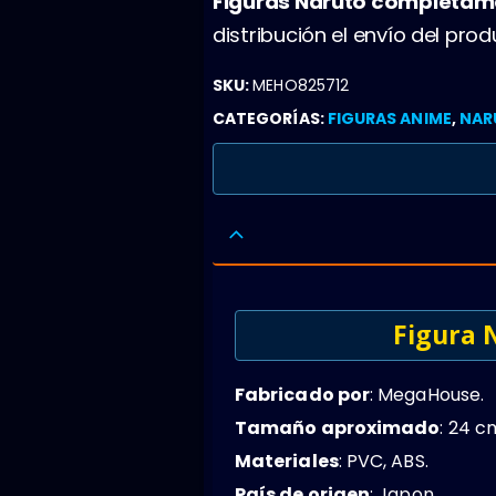
Figuras Naruto completam
distribución el envío del pr
SKU:
MEHO825712
CATEGORÍAS:
FIGURAS ANIME
,
NAR
Figura 
Fabricado por
: MegaHouse.
Tamaño aproximado
: 24 c
Materiales
: PVC, ABS.
País de origen
: Japon.