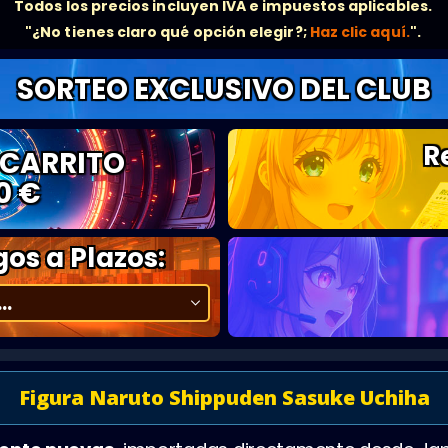
Todos los precios incluyen IVA e impuestos aplicables.
"¿No tienes claro qué opción elegir?;
Haz clic aquí.
".
SORTEO EXCLUSIVO DEL CLUB
R
 CARRITO
0 €
os a Plazos:
Figura Naruto Shippuden Sasuke Uchiha