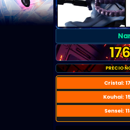
Nar
17
PRECIO N
Cristal:
1
Kouhai:
1
Sensei:
1