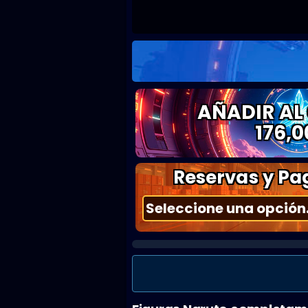
AÑADIR AL
176,0
Reservas y Pag