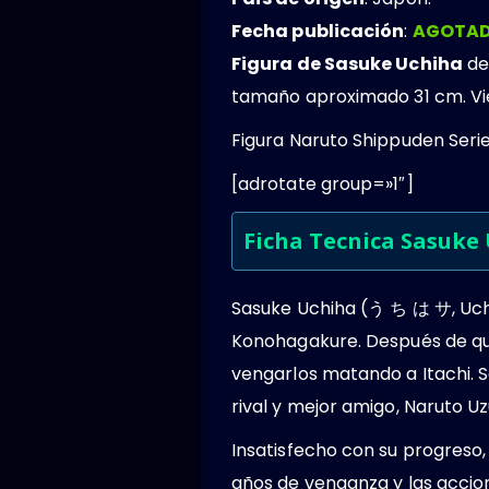
Fecha publicación
:
AGOTAD
Figura de Sasuke Uchiha
de
tamaño aproximado 31 cm. Vie
Figura Naruto Shippuden Seri
[adrotate group=»1″]
Ficha Tecnica Sasuke
Sasuke Uchiha (う ち は サ, Uchi
Konohagakure. Después de que 
vengarlos matando a Itachi. S
rival y mejor amigo, Naruto U
Insatisfecho con su progreso,
años de venganza y las accione