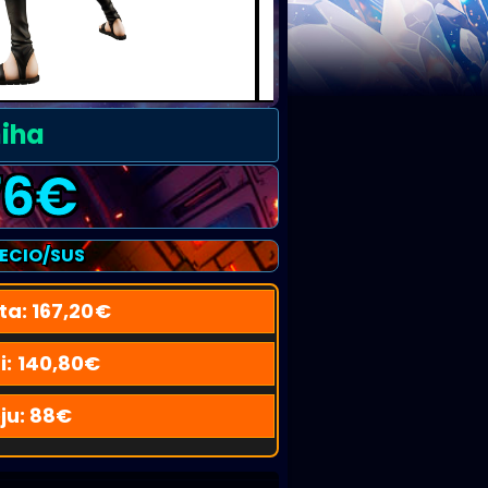
hiha
76
€
RECIO/SUS
ta:
167,20
€
i:
140,80
€
ju:
88
€