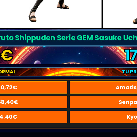
uto Shippuden Serie GEM Sasuke Uc
6
€
1
ORMAL
TU P
70,72
€
Amatis
58,40
€
Senpa
14,40
€
Kyo