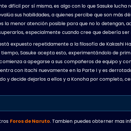
te difícil por sí misma, es algo con lo que Sasuke lucha
alúa sus habilidades, a quienes percibe que son más déb
 la menor atención posible para que no lo detengan, a
e superarlos, especialmente cuando cree que debería ser s
stá expuesto repetidamente a la filosofía de Kakashi Ha
n tiempo, Sasuke acepta esto, experimentándolo de prim
so comienza a apegarse a sus compañeros de equipo y com
entra con Itachi nuevamente en la Parte I y es derrota
ando y decide dejarlos a ellos y a Konoha por completo, 
tros
Foros de Naruto
. Tambien puedes obterner mas in