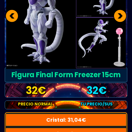
<
>
Figura Final Form Freezer 15cm
32
€
32
€
PRECIO NORMAL
TU PRECIO/SUS
Cristal:
31,04
€