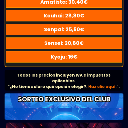
Amatista:
30,40
€
Kouhai:
28,80
€
Senpai:
25,60
€
Sensei:
20,80
€
Kyoju:
16
€
Todos los precios incluyen IVA e impuestos
aplicables.
"¿No tienes claro qué opción elegir?;
Haz clic aquí.
".
SORTEO EXCLUSIVO DEL CLUB