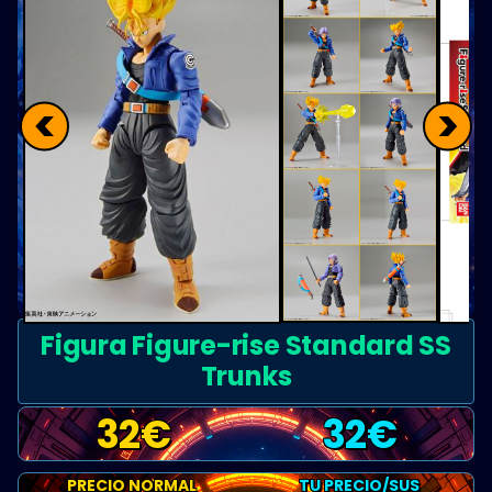
<
>
Figura Figure-rise Standard SS
Trunks
32
€
32
€
PRECIO NORMAL
TU PRECIO/SUS