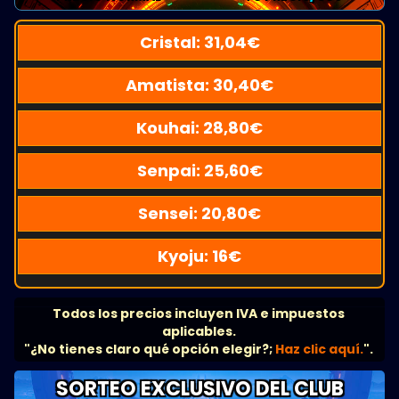
Cristal:
31,04
€
Amatista:
30,40
€
Kouhai:
28,80
€
Senpai:
25,60
€
Sensei:
20,80
€
Kyoju:
16
€
Todos los precios incluyen IVA e impuestos
aplicables.
"¿No tienes claro qué opción elegir?;
Haz clic aquí.
".
SORTEO EXCLUSIVO DEL CLUB