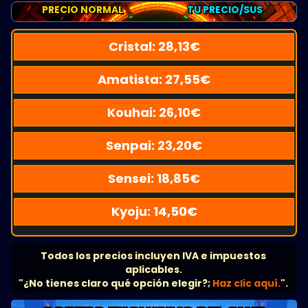
PRECIO NORMAL
TU PRECIO/SUS
Cristal:
28,13
€
Amatista:
27,55
€
Kouhai:
26,10
€
Senpai:
23,20
€
Sensei:
18,85
€
Kyoju:
14,50
€
Todos los precios incluyen IVA e impuestos
aplicables.
"¿No tienes claro qué opción elegir?;
Haz clic aquí.
".