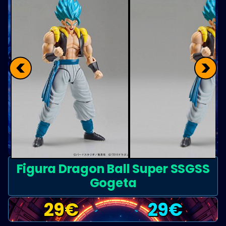
<
>
Figura Dragon Ball Super SSGSS
Gogeta
29
€
29
€