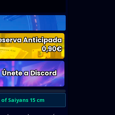
eserva Anticipada
0,90
€
Únete a Discord
 of Saiyans 15 cm