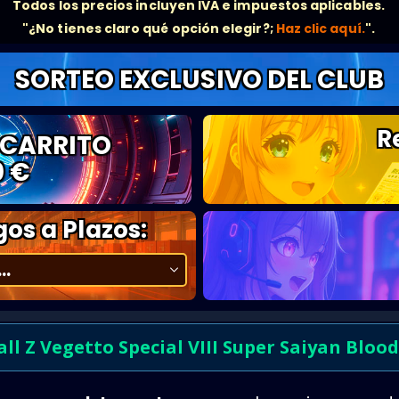
Todos los precios incluyen IVA e impuestos aplicables.
"¿No tienes claro qué opción elegir?;
Haz clic aquí.
".
SORTEO EXCLUSIVO DEL CLUB
R
 CARRITO
0 €
os a Plazos:
ll Z Vegetto Special VIII Super Saiyan Blood