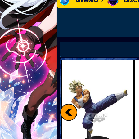
GREMIO
DISC
<