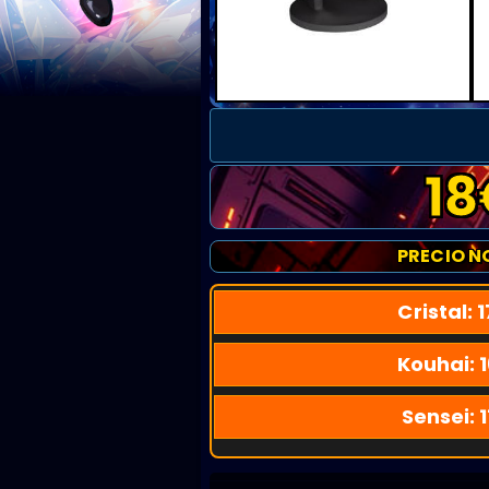
18
PRECIO N
Cristal:
1
Kouhai:
Sensei:
1