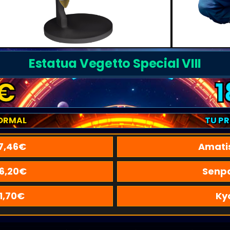
Estatua Vegetto Special VIII
€
1
ORMAL
TU P
7,46
€
Amati
16,20
€
Senpa
1,70
€
Ky