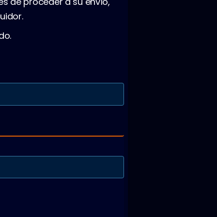
es de proceder a su envío,
uidor.
do.