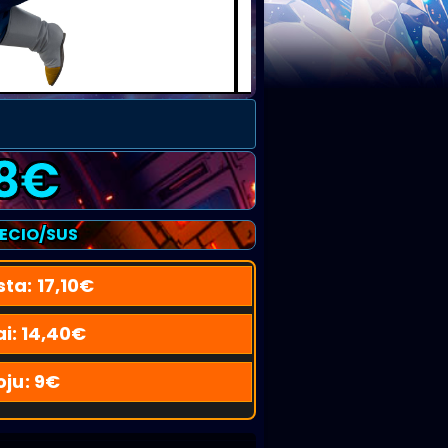
8
€
RECIO/SUS
sta:
17,10
€
i:
14,40
€
oju:
9
€