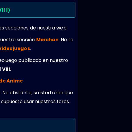
III)
es secciones de nuestra web:
nuestra sección
Merchan
. No te
 videojuegos
.
deojuego publicado en nuestro
VIII.
 de Anime
.
 No obstante, si usted cree que
r supuesto usar nuestros foros