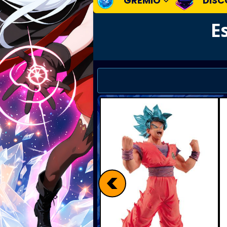
GREMIO
DISC
E
<