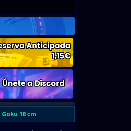
eserva Anticipada
1,15
€
Únete a Discord
e Goku 18 cm