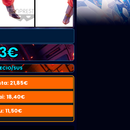
3
€
RECIO/SUS
sta:
21,85
€
i:
18,40
€
u:
11,50
€