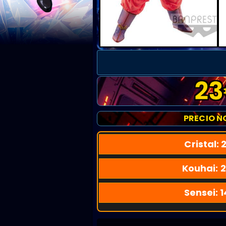
23
PRECIO N
Cristal:
2
Kouhai:
2
Sensei:
1