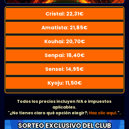
Cristal:
22,31
€
Amatista:
21,85
€
Kouhai:
20,70
€
Senpai:
18,40
€
Sensei:
14,95
€
Kyoju:
11,50
€
Todos los precios incluyen IVA e impuestos
aplicables.
"¿No tienes claro qué opción elegir?;
Haz clic aquí.
".
SORTEO EXCLUSIVO DEL CLUB