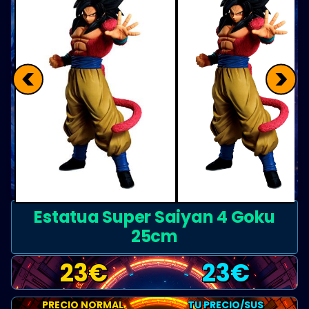
<
>
Estatua Super Saiyan 4 Goku
25cm
23
€
23
€
PRECIO NORMAL
TU PRECIO/SUS