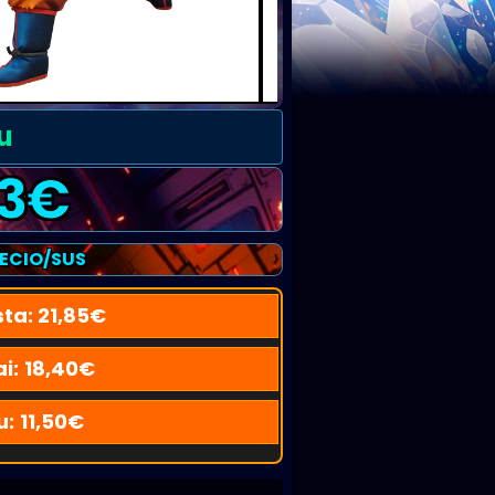
u
3
€
RECIO/SUS
sta:
21,85
€
i:
18,40
€
u:
11,50
€