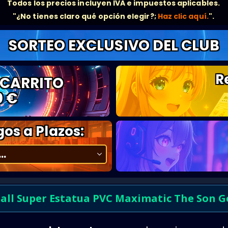
Todos los precios incluyen IVA e impuestos aplicables.
"¿No tienes claro qué opción elegir?;
Haz clic aquí.
".
SORTEO EXCLUSIVO DEL CLUB
R
 CARRITO
0 €
os a Plazos:
all Super Estatua PVC Maximatic The Son G