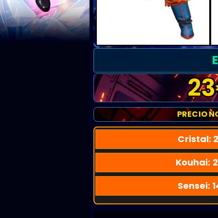
23
PRECIO N
Cristal:
2
Kouhai:
2
Sensei:
1