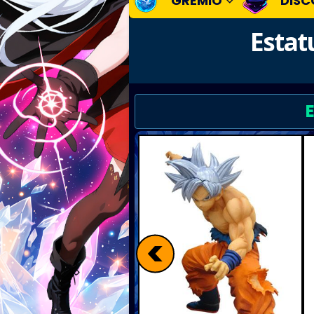
GREMIO
DISC
Estat
<