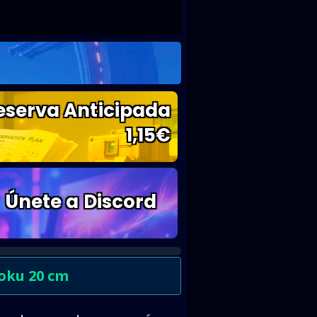
eserva Anticipada
1,15
€
Únete a Discord
oku 20 cm