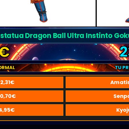
Estatua Dragon Ball Ultra Instinto Gok
€
2
ORMAL
TU P
2,31
€
Amati
0,70
€
Senpa
4,95
€
Kyoj