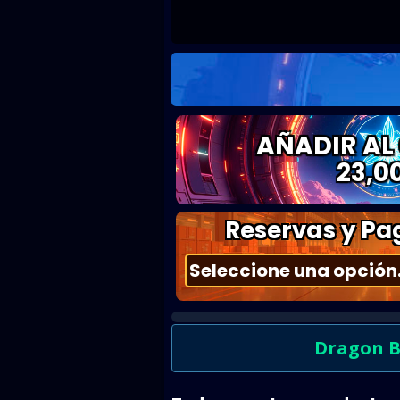
AÑADIR AL
23,0
Reservas y Pag
Dragon B