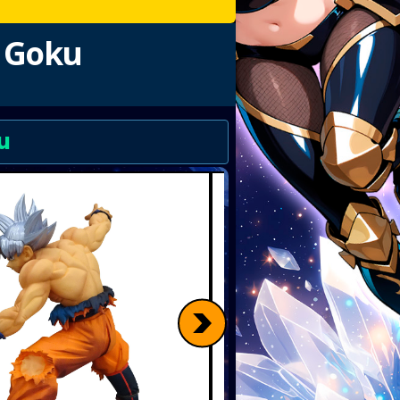
o Goku
u
>