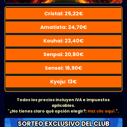
Cristal:
25,22
€
Amatista:
24,70
€
Kouhai:
23,40
€
Senpai:
20,80
€
Sensei:
16,90
€
Kyoju:
13
€
Todos los precios incluyen IVA e impuestos
aplicables.
"¿No tienes claro qué opción elegir?;
Haz clic aquí.
".
SORTEO EXCLUSIVO DEL CLUB