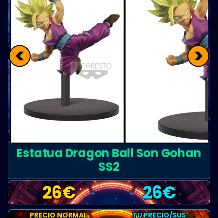
<
>
Estatua Dragon Ball Son Gohan
SS2
26
€
26
€
PRECIO NORMAL
TU PRECIO/SUS