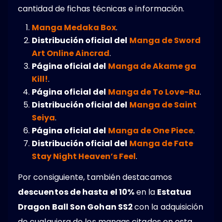
cantidad de fichas técnicas e información.
Manga Medaka Box
.
Distribución oficial del
Manga de Sword
Art Online Aincrad
.
Página oficial del
Manga de Akame ga
Kill!
.
Página oficial del
Manga de To Love-Ru
.
Distribución oficial del
Manga de Saint
Seiya
.
Página oficial del
Manga de One Piece
.
Distribución oficial del
Manga de Fate
Stay Night Heaven’s Feel
.
Por consiguiente, también destacamos
descuentos de hasta el 10%
en la
Estatua
Dragon Ball Son Gohan SS2
con la adquisición
de cualquiera de los mangas citados en esta