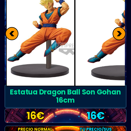
<
>
Estatua Dragon Ball Son Gohan
16cm
16
€
16
€
PRECIO NORMAL
TU PRECIO/SUS