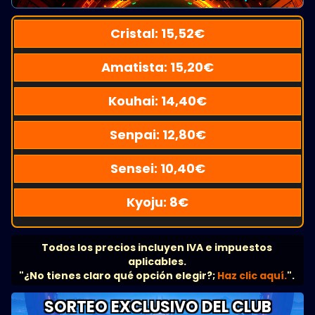
Cristal:
15,52
€
Amatista:
15,20
€
Kouhai:
14,40
€
Senpai:
12,80
€
Sensei:
10,40
€
Kyoju:
8
€
Todos los precios incluyen IVA e impuestos
aplicables.
"¿No tienes claro qué opción elegir?;
Haz clic aquí.
".
SORTEO EXCLUSIVO DEL CLUB