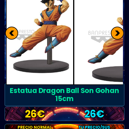
<
>
Estatua Dragon Ball Son Gohan
15cm
26
€
26
€
PRECIO NORMAL
TU PRECIO/SUS