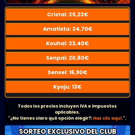
Cristal:
25,22
€
Amatista:
24,70
€
Kouhai:
23,40
€
Senpai:
20,80
€
Sensei:
16,90
€
Kyoju:
13
€
Todos los precios incluyen IVA e impuestos
aplicables.
"¿No tienes claro qué opción elegir?;
Haz clic aquí.
".
SORTEO EXCLUSIVO DEL CLUB