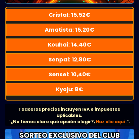
Cristal:
15,52
€
Amatista:
15,20
€
Kouhai:
14,40
€
Senpai:
12,80
€
Sensei:
10,40
€
Kyoju:
8
€
Todos los precios incluyen IVA e impuestos
aplicables.
"¿No tienes claro qué opción elegir?;
Haz clic aquí.
".
SORTEO EXCLUSIVO DEL CLUB