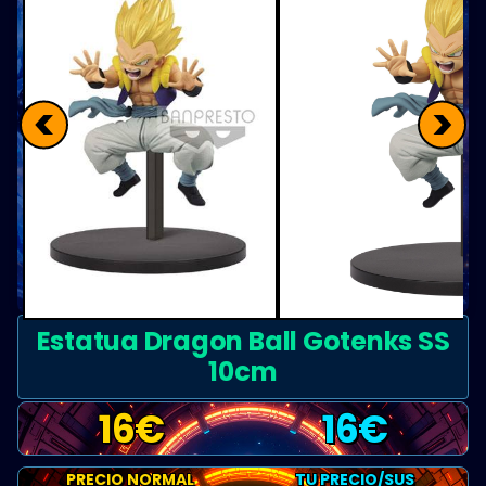
<
>
Estatua Dragon Ball Gotenks SS
10cm
16
€
16
€
PRECIO NORMAL
TU PRECIO/SUS