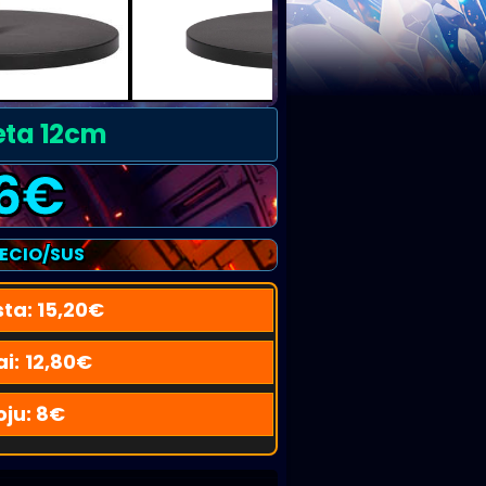
eta 12cm
6
€
RECIO/SUS
sta:
15,20
€
ai:
12,80
€
oju:
8
€