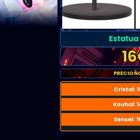
Estatua
16
PRECIO N
Cristal:
1
Kouhai:
1
Sensei:
1