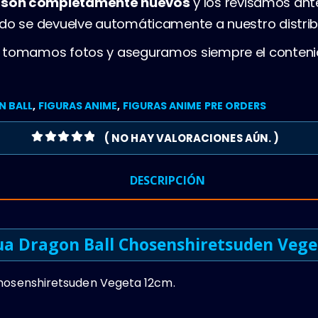
s son completamente nuevos
y los revisamos ant
ado se devuelve automáticamente a nuestro distrib
, tomamos fotos y aseguramos siempre el conteni
 BALL
,
FIGURAS ANIME
,
FIGURAS ANIME PRE ORDERS
( NO HAY VALORACIONES AÚN. )
0
OUT OF 5
DESCRIPCIÓN
ua Dragon Ball Chosenshiretsuden Veg
Chosenshiretsuden Vegeta 12cm.