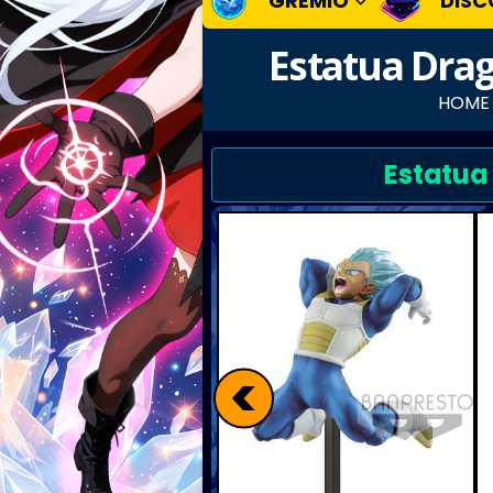
GREMIO
DISC
Estatua Dra
HOME
Estatua
<