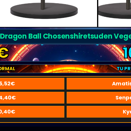
 Dragon Ball Chosenshiretsuden Veg
€
1
ORMAL
TU P
5,52
€
Amati
4,40
€
Senp
0,40
€
Ky