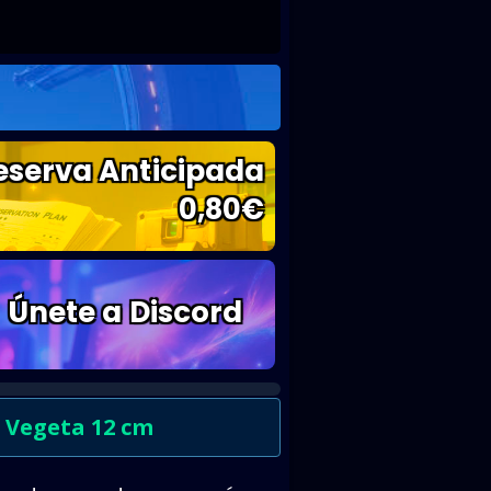
eserva Anticipada
0,80
€
Únete a Discord
 Vegeta 12 cm