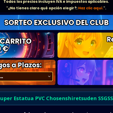
Todos los precios incluyen IVA e impuestos aplicables.
"¿No tienes claro qué opción elegir?;
Haz clic aquí.
".
SORTEO EXCLUSIVO DEL CLUB
R
 CARRITO
0 €
os a Plazos:
Super Estatua PVC Chosenshiretsuden SSGSS