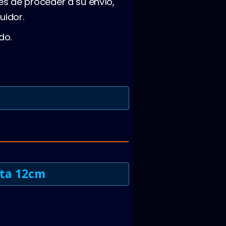
es de proceder a su envío,
uidor.
do.
eta 12cm