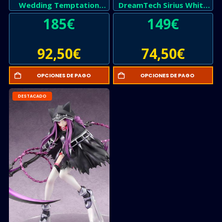
Wedding Temptation
DreamTech Sirius White
Special Edition –
Rose – Seminuevo
185
€
149
€
Seminuevo
92,50
€
74,50
€
OPCIONES DE PAGO
OPCIONES DE PAGO
DESTACADO