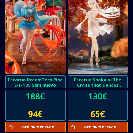
Estatua DreamTech Pine
Estatua Shokaku The
DT-185 Seminuevo
Crane that Dances
Seminuevo
188
€
130
€
94
€
65
€
OPCIONES DE PAGO
OPCIONES DE PAGO