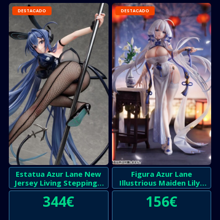
DESTACADO
DESTACADO
Estatua Azur Lane New
Figura Azur Lane
Jersey Living Stepping –
Illustrious Maiden Lilys
Seminuevo
Radiance – Seminuevo
344
€
156
€