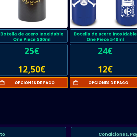
Botella de acero inoxidable
Botella de acero inoxidable
One Piece 500ml
One Piece 540ml
25
€
24
€
12,50
€
12
€
OPCIONES DE PAGO
OPCIONES DE PAGO
to
Condiciones, Pa