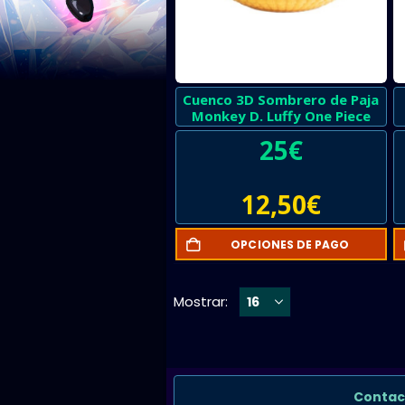
Cuenco 3D Sombrero de Paja
Monkey D. Luffy One Piece
25
€
12,50
€
OPCIONES DE PAGO
Mostrar:
Contac