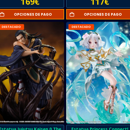
169
€
117
€
OPCIONES DE PAGO
OPCIONES DE PAGO
DESTACADO
DESTACADO
Estatua Jujutsu Kaisen 0 The
Estatua Princess Connect!