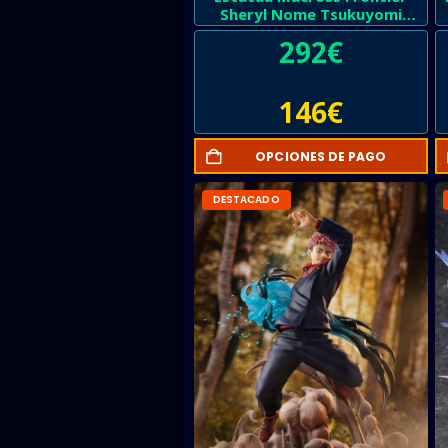
Sheryl Nome Tsukuyomi
Version
292
€
146
€
OPCIONES DE PAGO
DESTACADO