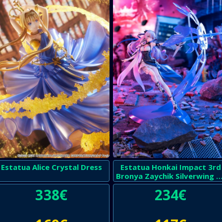
Estatua Alice Crystal Dress
Estatua Honkai Impact 3rd
Bronya Zaychik Silverwing N
EX
338
€
234
€