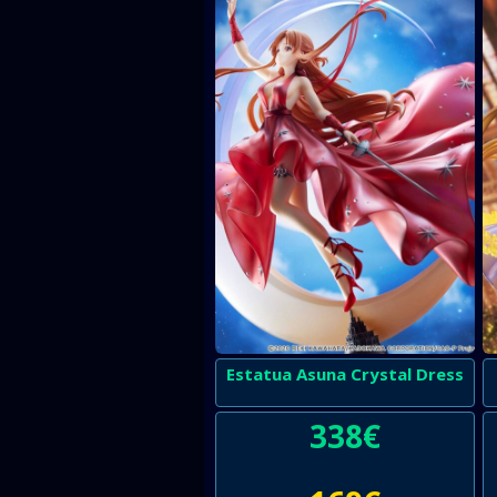
Estatua Asuna Crystal Dress
338
€