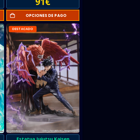
91
€
OPCIONES DE PAGO
DESTACADO
Estatua Jujutsu Kaisen