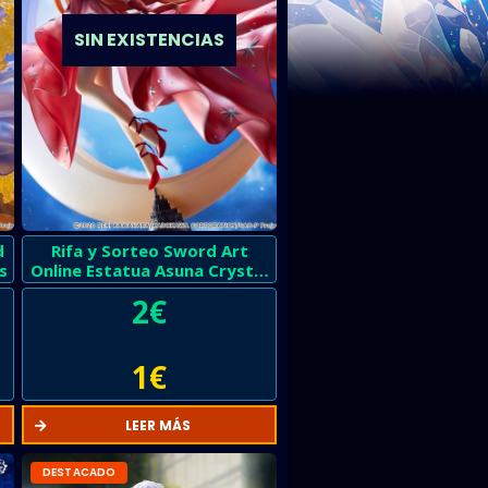
SIN EXISTENCIAS
d
Rifa y Sorteo Sword Art
s
Online Estatua Asuna Crystal
Dress
2
€
1
€
LEER MÁS
DESTACADO