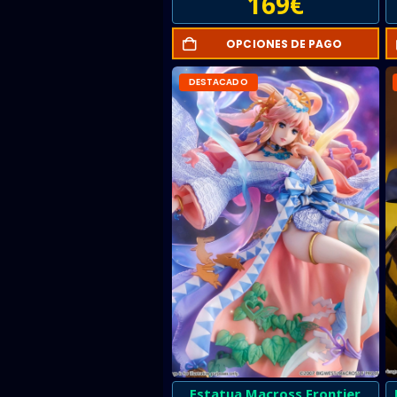
169
€
OPCIONES DE PAGO
DESTACADO
Estatua Macross Frontier