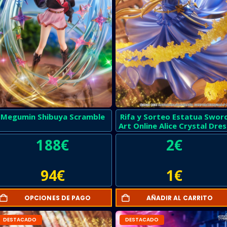
Megumin Shibuya Scramble
Rifa y Sorteo Estatua Swor
Art Online Alice Crystal Dres
188
€
2
€
94
€
1
€
OPCIONES DE PAGO
AÑADIR AL CARRITO
DESTACADO
DESTACADO