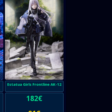
Estatua Girls Frontline AK-12
-
182
€