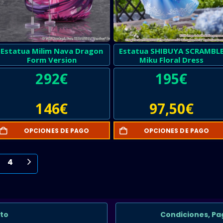
Estatua Milim Nava Dragon
Estatua SHIBUYA SCRAMBL
Form Version
Miku Floral Dress
292
€
195
€
146
€
97,50
€
OPCIONES DE PAGO
OPCIONES DE PAGO
4
to
Condiciones, Pa