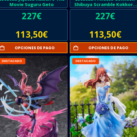
Movie Suguru Geto
Shibuya Scramble Kokkoro
Princess
227
€
227
€
113,50
€
113,50
€
OPCIONES DE PAGO
OPCIONES DE PAGO
DESTACADO
DESTACADO