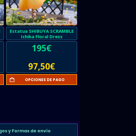
E
Estatua SHIBUYA SCRAMBLE
Ichika Floral Dress
195
€
97,50
€
OPCIONES DE PAGO
gos y Formas de envío