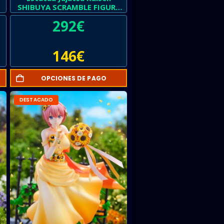
SHIBUYA SCRAMBLE FIGURE
Megumi Fushiguro
292
€
146
€
OPCIONES DE PAGO
DESTACADO