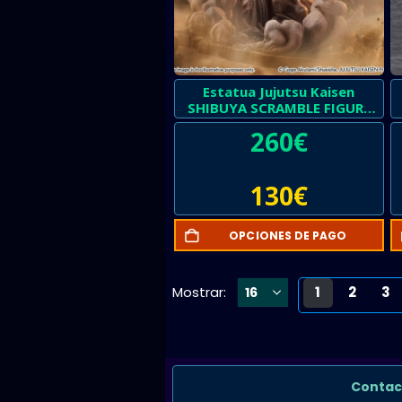
Estatua Jujutsu Kaisen
SHIBUYA SCRAMBLE FIGURE
Yuji Itadori
260
€
130
€
OPCIONES DE PAGO
Mostrar:
1
2
3
Contac