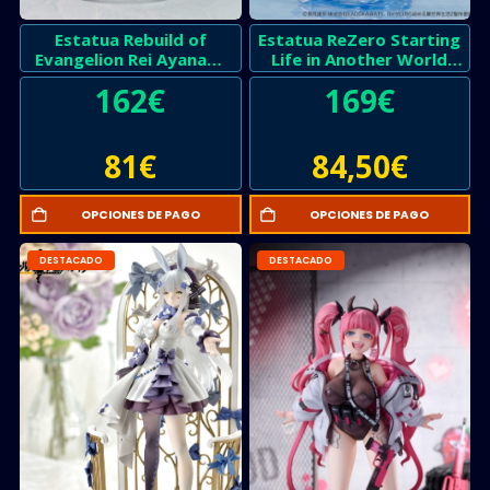
Estatua Rebuild of
Estatua ReZero Starting
Evangelion Rei Ayanami
Life in Another World
Long Hair Version
Rem Aqua Dress
162
€
169
€
81
€
84,50
€
OPCIONES DE PAGO
OPCIONES DE PAGO
DESTACADO
DESTACADO