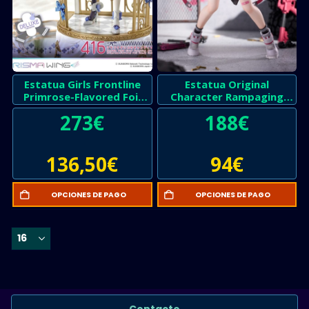
Estatua Girls Frontline
Estatua Original
Primrose-Flavored Foil
Character Rampaging
Candy Costume Deluxe
Twin-tail Arisa
273
€
188
€
Version
136,50
€
94
€
OPCIONES DE PAGO
OPCIONES DE PAGO
Contacto