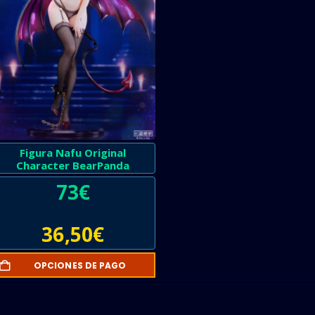
Figura Nafu Original
Character BearPanda
73
€
36,50
€
OPCIONES DE PAGO