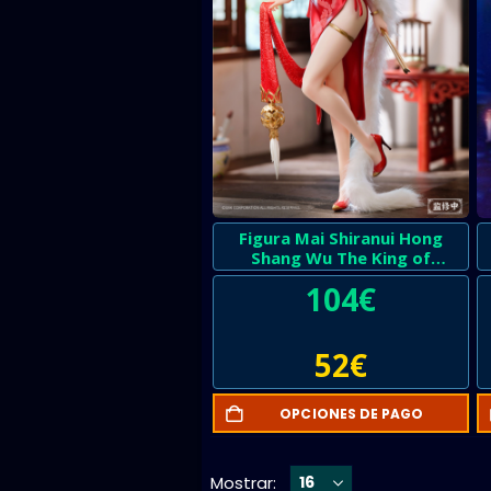
Figura Mai Shiranui Hong
Shang Wu The King of
Fighters
104
€
52
€
OPCIONES DE PAGO
Mostrar: