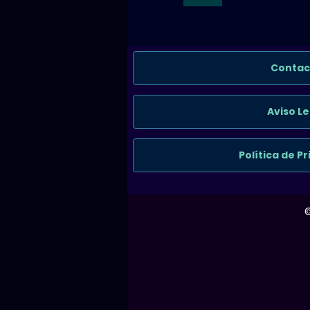
Contac
Aviso Le
Política de P
©