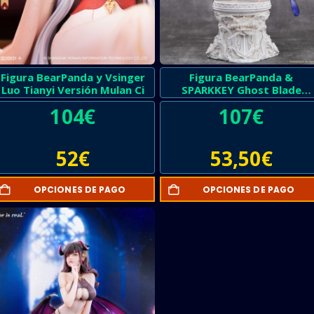
Figura BearPanda y Vsinger
Figura BearPanda &
Luo Tianyi Versión Mulan Ci
SPARKKEY Ghost Blade
Encuentro Eólico
104
€
107
€
52
€
53,50
€
OPCIONES DE PAGO
OPCIONES DE PAGO