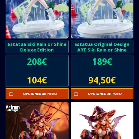
Estatua Siki Rain or Shine
Estatua Original Design
Deluxe Edition
ART Siki Rain or Shine
208
€
189
€
104
€
94,50
€
OPCIONES DE PAGO
OPCIONES DE PAGO