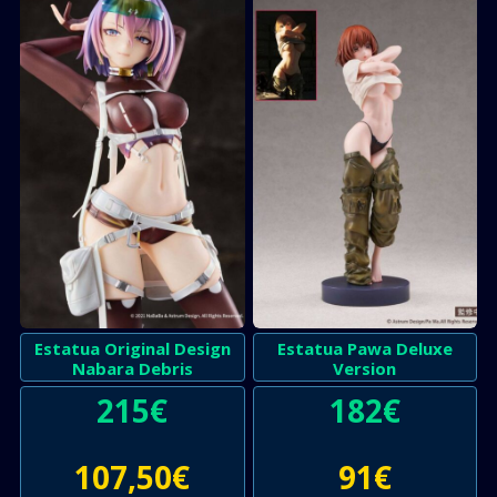
Estatua Original Design
Estatua Pawa Deluxe
Nabara Debris
Version
215
€
182
€
107,50
€
91
€