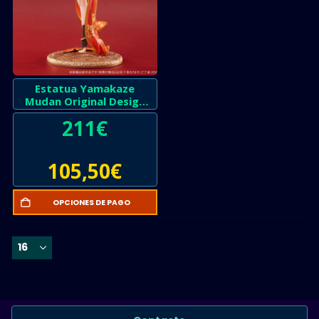
Estatua Yamakaze
Mudan Original Design
ART
211
€
105,50
€
OPCIONES DE PAGO