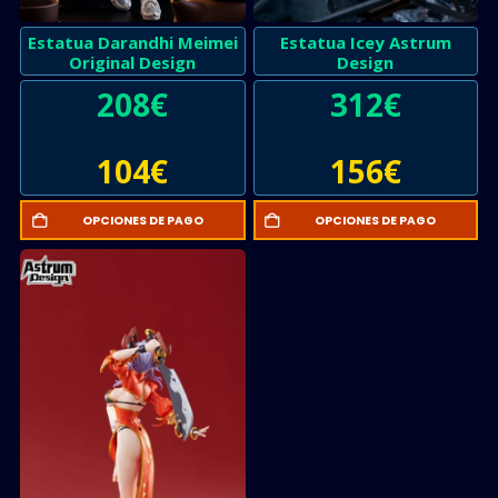
Estatua Darandhi Meimei
Estatua Icey Astrum
Original Design
Design
208
€
312
€
104
€
156
€
OPCIONES DE PAGO
OPCIONES DE PAGO