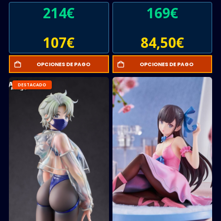
Edition
214
€
169
€
107
€
84,50
€
OPCIONES DE PAGO
OPCIONES DE PAGO
DESTACADO