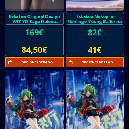
Estatua Original Design
Estatua Nekojira
ART YD Sage Deluxe
Flamingo Young Ballerina
Edition
169
€
82
€
84,50
€
41
€
OPCIONES DE PAGO
OPCIONES DE PAGO