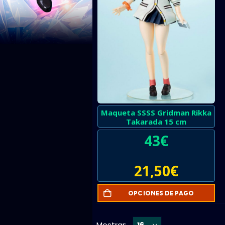
Maqueta SSSS Gridman Rikka
Takarada 15 cm
43
€
21,50
€
OPCIONES DE PAGO
Mostrar: