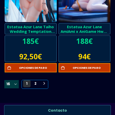
Estatua Azur Lane Taiho
Estatua Azur Lane
Wedding Temptation
AmiAmi x AniGame Hwah
Special Edition –
Jah The Festive Undead
185
€
188
€
Seminuevo
Version
92,50
€
94
€
OPCIONES DE PAGO
OPCIONES DE PAGO
1
2
Contacto