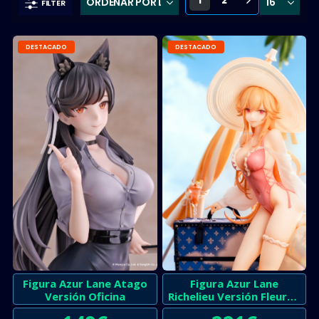
1
2
FILTER
DESTACADO
DESTACADO
Figura Azur Lane Atago
Figura Azur Lane
Versión Oficina
Richelieu Versión Fleuron
of the Waves