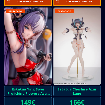
OPCIONES DE PAGO
OPCIONES DE PAGO
DESTACADO
DESTACADO
Estatua Ying Swei
Estatua Cheshire Azur
Frolicking Flowers Azur
Lane
Lane
149
€
166
€