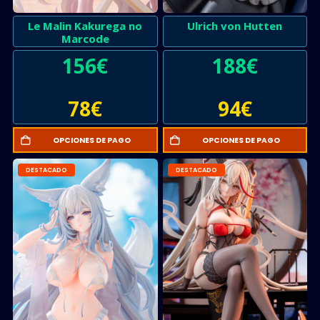
Le Malin Kakurega no
Ulrich von Hutten
Marcode
156
€
188
€
78
€
94
€
OPCIONES DE PAGO
OPCIONES DE PAGO
DESTACADO
DESTACADO