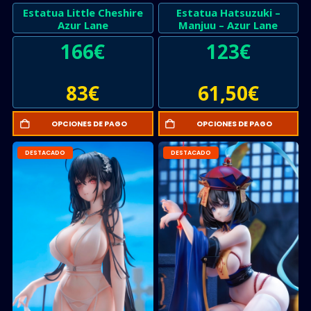
Estatua Little Cheshire
Estatua Hatsuzuki –
Azur Lane
Manjuu – Azur Lane
166
€
123
€
83
€
61,50
€
OPCIONES DE PAGO
OPCIONES DE PAGO
DESTACADO
DESTACADO