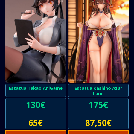
Estatua Takao AniGame
Estatua Kashino Azur
Lane
130
€
175
€
65
€
87,50
€