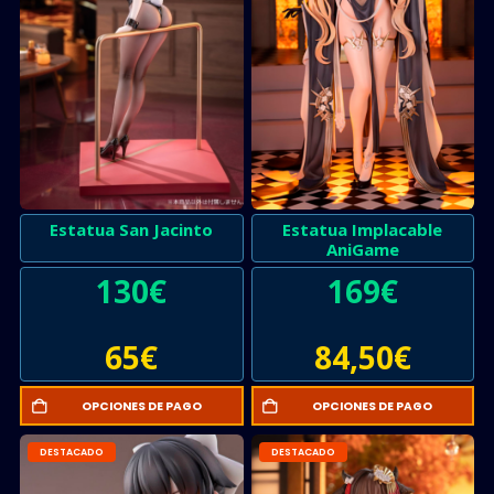
Estatua San Jacinto
Estatua Implacable
AniGame
130
€
169
€
65
€
84,50
€
OPCIONES DE PAGO
OPCIONES DE PAGO
DESTACADO
DESTACADO