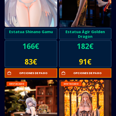
Estatua Shinano Gamu
Estatua Ägir Golden
Dragon
166
€
182
€
83
€
91
€
OPCIONES DE PAGO
OPCIONES DE PAGO
DESTACADO
DESTACADO