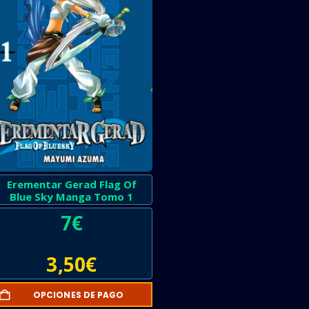
Erementar Gerad Flag Of
Blue Sky Manga Tomo 1
7
€
3,50
€
OPCIONES DE PAGO