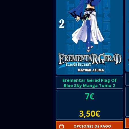
Erementar Gerad Flag Of
Blue Sky Manga Tomo 2
7
€
3,50
€
OPCIONES DE PAGO