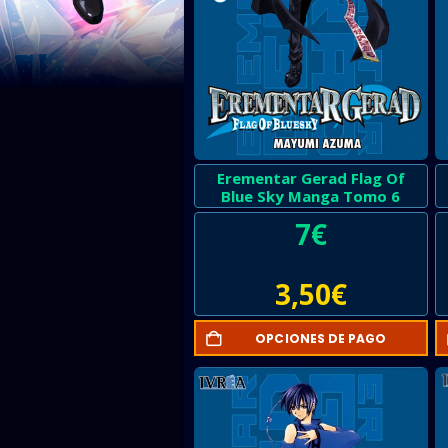
Erementar Gerad Flag Of
Blue Sky Manga Tomo 6
7
€
3,50
€
OPCIONES DE PAGO