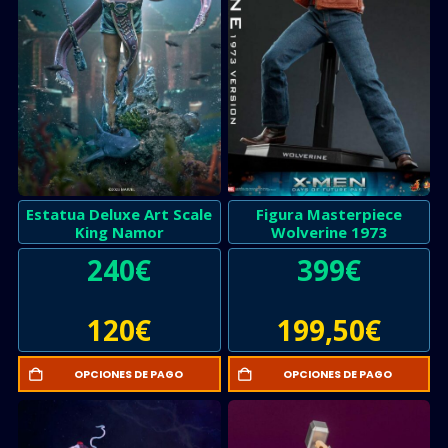
Estatua Deluxe Art Scale
Figura Masterpiece
King Namor
Wolverine 1973
240
€
399
€
120
€
199,50
€
OPCIONES DE PAGO
OPCIONES DE PAGO