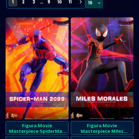
1
2
3
…
9
10
11
Figura Movie
Figura Movie
Masterpiece SpiderMan
Masterpiece Miles
2099
Morales