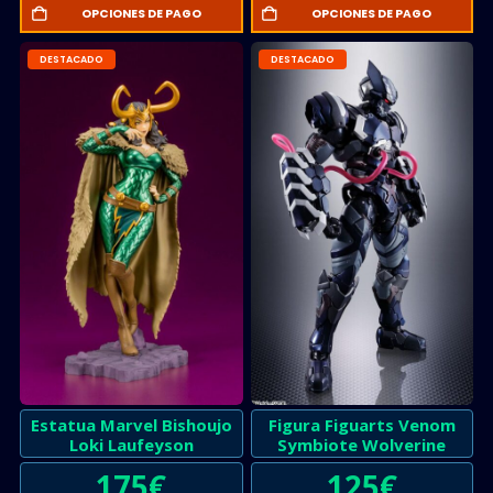
OPCIONES DE PAGO
OPCIONES DE PAGO
DESTACADO
DESTACADO
Estatua Marvel Bishoujo
Figura Figuarts Venom
Loki Laufeyson
Symbiote Wolverine
175
€
125
€