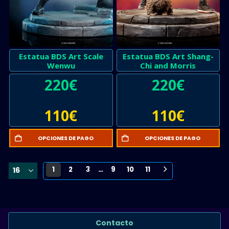
Estatua BDS Art Scale
Estatua BDS Art Shang-
Wenwu
Chi and Morris
220
€
220
€
110
€
110
€
OPCIONES DE PAGO
OPCIONES DE PAGO
1
2
3
…
9
10
11
Contacto