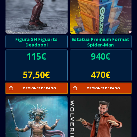
Figura SH Figuarts
Estatua Premium Format
Deadpool
Spider-Man
115
€
940
€
57,50
€
470
€
OPCIONES DE PAGO
OPCIONES DE PAGO