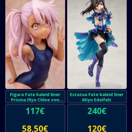
Figura Fate kaleid liner
Estatua Fate kaleid liner
Prisma Illya Chloe von
Miyu Edelfelt
Einzbern
117
€
240
€
58,50
€
120
€