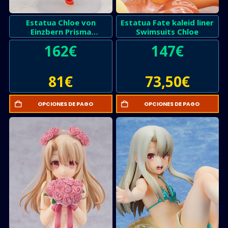
Estatua Chloe von
Estatua Fate kaleid liner
Einzbern Prisma
Swimsuits Chloe
Klangfest
162
€
147
€
81
€
73,50
€
OPCIONES DE PAGO
OPCIONES DE PAGO