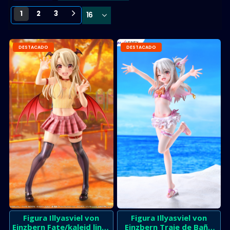
1
2
3
DESTACADO
DESTACADO
Figura Illyasviel von
Figura Illyasviel von
Einzbern Fate/kaleid liner
Einzbern Traje de Baño