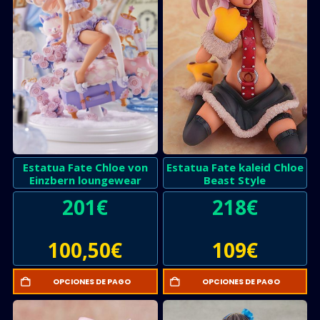
Estatua Fate Chloe von
Estatua Fate kaleid Chloe
Einzbern loungewear
Beast Style
201
€
218
€
100,50
€
109
€
OPCIONES DE PAGO
OPCIONES DE PAGO