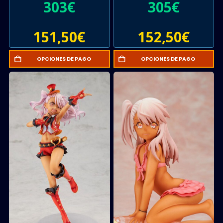
303
€
305
€
151,50
€
152,50
€
OPCIONES DE PAGO
OPCIONES DE PAGO