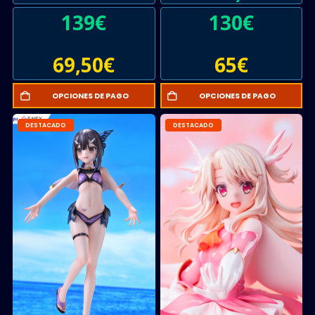
Prisma Illya Licht
Fate/kaleid liner PRISMA
139
€
130
€
Nameless Girl Sweet
ILLYA 2wei!
Devil Edition
69,50
€
65
€
OPCIONES DE PAGO
OPCIONES DE PAGO
DESTACADO
DESTACADO