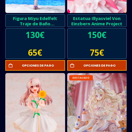
Figura Miyu Edelfelt
Estatua Illyasviel Von
Traje de Baño
Einzbern Anime Project
Fate/kaleid liner PRISMA
130
€
150
€
ILLYA 2wei!
65
€
75
€
OPCIONES DE PAGO
OPCIONES DE PAGO
DESTACADO