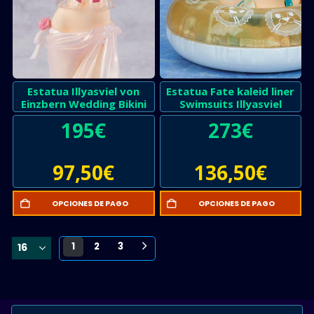
Estatua Illyasviel von
Estatua Fate kaleid liner
Einzbern Wedding Bikini
Swimsuits Illyasviel
195
€
273
€
97,50
€
136,50
€
OPCIONES DE PAGO
OPCIONES DE PAGO
1
2
3