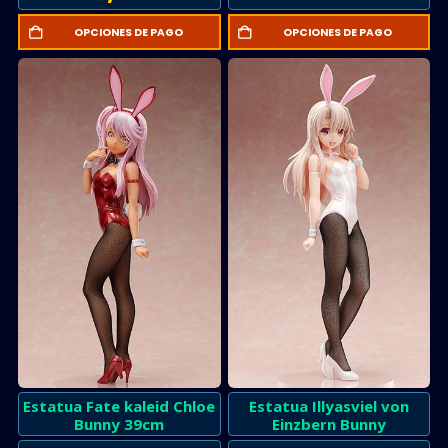
OPCIONES DE PAGO
OPCIONES DE PAGO
Estatua Fate kaleid Chloe
Estatua Illyasviel von
Bunny 39cm
Einzbern Bunny