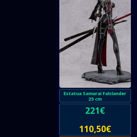
Estatua Samurai Falslander
25 cm
221
€
110,50
€