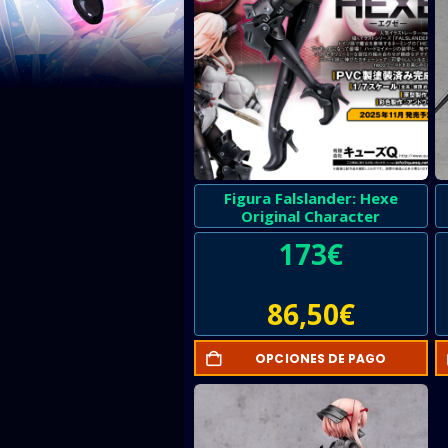
Figura Falslander: Hexe
Original Character
173
€
86,50
€
OPCIONES DE PAGO