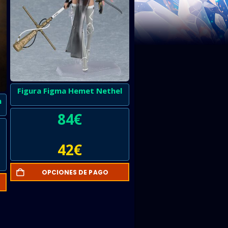
Figura Figma Hemet Nethel
m
84
€
42
€
OPCIONES DE PAGO