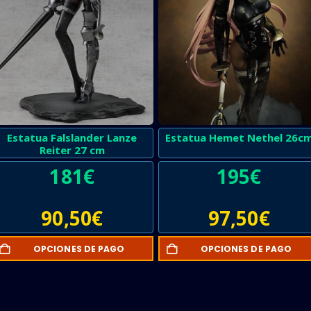
Estatua Falslander Lanze
Estatua Hemet Nethel 26c
Reiter 27 cm
181
€
195
€
90,50
€
97,50
€
OPCIONES DE PAGO
OPCIONES DE PAGO