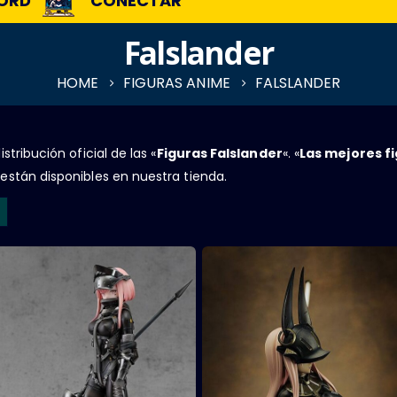
ORD
CONECTAR
Falslander
HOME
FIGURAS ANIME
FALSLANDER
stribución oficial de las «
Figuras Falslander
«. «
Las mejores f
 están disponibles en nuestra tienda.