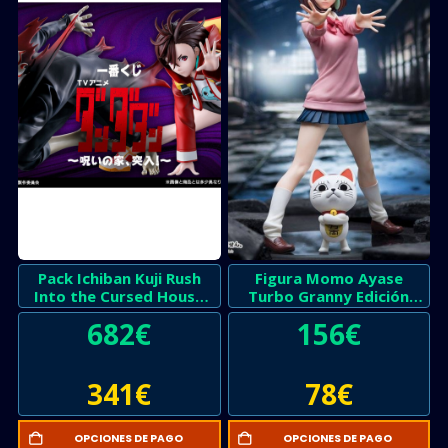
Pack Ichiban Kuji Rush
Figura Momo Ayase
Into the Cursed House
Turbo Granny Edición
Dandadan
Limitada
682
€
156
€
341
€
78
€
OPCIONES DE PAGO
OPCIONES DE PAGO