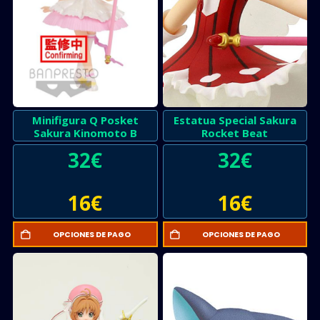
Minifigura Q Posket
Estatua Special Sakura
Sakura Kinomoto B
Rocket Beat
32
€
32
€
16
€
16
€
OPCIONES DE PAGO
OPCIONES DE PAGO