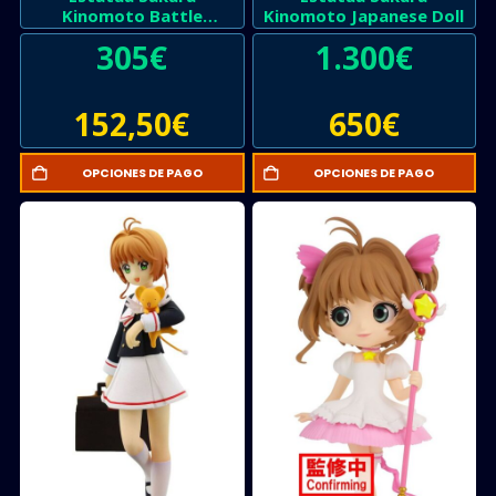
Kinomoto Battle
Kinomoto Japanese Doll
Costume Water
305
€
1.300
€
152,50
€
650
€
OPCIONES DE PAGO
OPCIONES DE PAGO