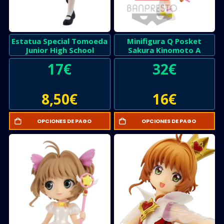
Estatua Special Tomoeda
Minifigura Q Posket
Junior High School
Sakura Kinomoto A
17
€
32
€
8,50
€
16
€
OPCIONES DE PAGO
OPCIONES DE PAGO