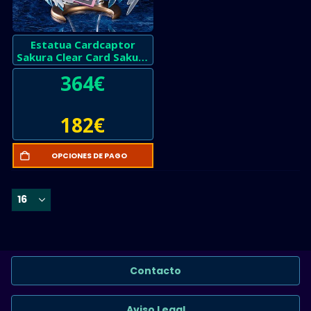
Estatua Cardcaptor
Sakura Clear Card Sakura
Kinomoto
364
€
182
€
OPCIONES DE PAGO
Contacto
Aviso Legal