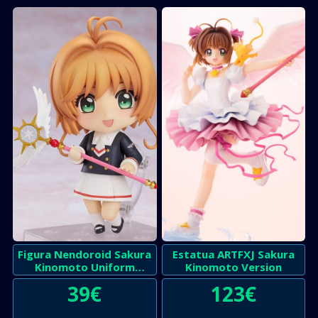
Figura Nendoroid Sakura
Estatua ARTFXJ Sakura
Kinomoto Uniform
Kinomoto Version
Version
39
€
123
€