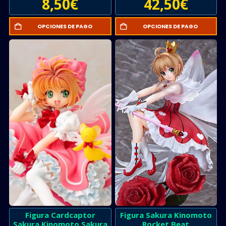
8,50
€
42,50
€
OPCIONES DE PAGO
OPCIONES DE PAGO
Figura Cardcaptor
Figura Sakura Kinomoto
Sakura Kinomoto Sakura
Rocket Beat