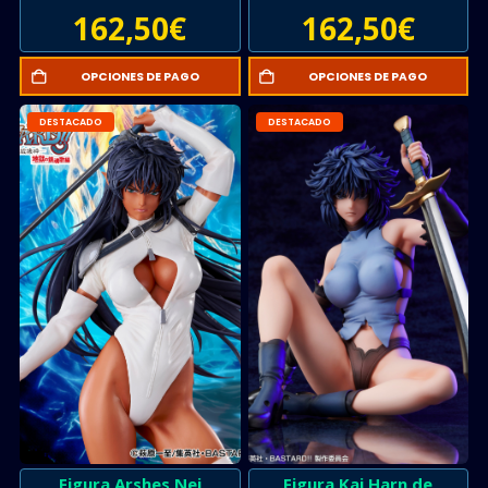
162,50
€
162,50
€
OPCIONES DE PAGO
OPCIONES DE PAGO
DESTACADO
DESTACADO
Figura Arshes Nei
Figura Kai Harn de