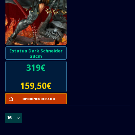
Estatua Dark Schneider
33cm
319
€
159,50
€
OPCIONES DE PAGO