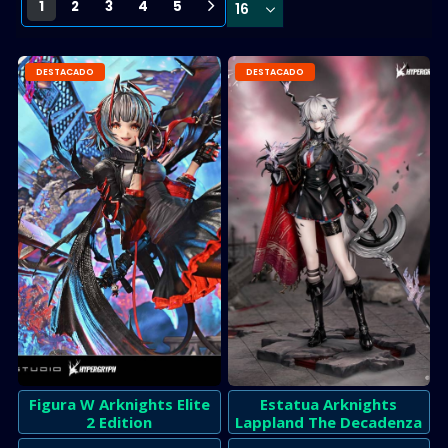
1
2
3
4
5
DESTACADO
DESTACADO
Figura W Arknights Elite
Estatua Arknights
2 Edition
Lappland The Decadenza