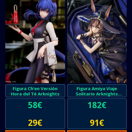
Figura Ch’en Versión
Figura Amiya Viaje
Hora del Té Arknights
Solitario Arknights
Versión Mundo
58
€
182
€
29
€
91
€