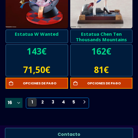
Estatua W Wanted
Estatua Chen Ten
Thousands Mountains
143
€
162
€
71,50
€
81
€
OPCIONES DE PAGO
OPCIONES DE PAGO
1
2
3
4
5
Contacto