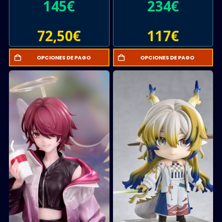
145
€
234
€
72,50
€
117
€
OPCIONES DE PAGO
OPCIONES DE PAGO