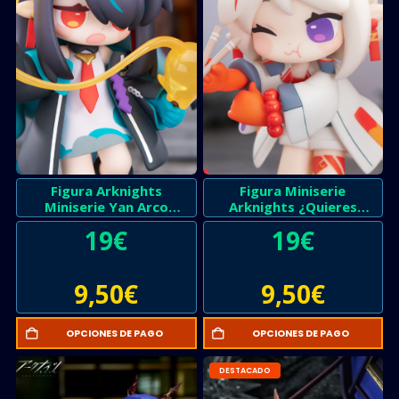
Figura Arknights
Figura Miniserie
Miniserie Yan Arco
Arknights ¿Quieres
Especial Dusk
Postre?
19
€
19
€
9,50
€
9,50
€
OPCIONES DE PAGO
OPCIONES DE PAGO
DESTACADO