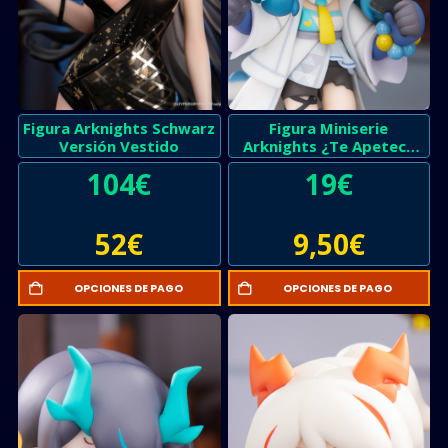
Figura Arknights Schwarz
Figura Miniserie
Versión Vestido
Arknights ¿Te Apetece
Postre?
104
€
19
€
52
€
9,50
€
OPCIONES DE PAGO
OPCIONES DE PAGO