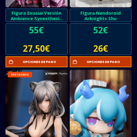
Figura Exusiai Versión
Figura Nendoroid
Ambience Synesthesia
Arknights Shu
Arknights
55
€
52
€
27,50
€
26
€
OPCIONES DE PAGO
OPCIONES DE PAGO
DESTACADO