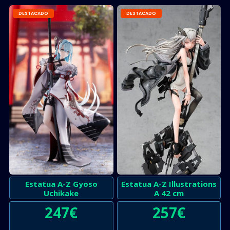
DESTACADO
DESTACADO
Estatua A-Z Gyoso
Estatua A-Z Illustrations
Uchikake
A 42 cm
247
€
257
€