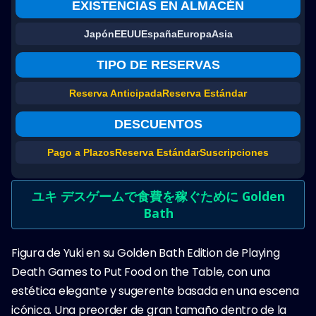
EXISTENCIAS EN ALMACÉN
Japón
EEUU
España
Europa
Asia
TIPO DE RESERVAS
Reserva Anticipada
Reserva Estándar
DESCUENTOS
Pago a Plazos
Reserva Estándar
Suscripciones
ユキ デスゲームで食費を稼ぐために Golden
Bath
Figura de Yuki en su Golden Bath Edition de Playing
Death Games to Put Food on the Table, con una
estética elegante y sugerente basada en una escena
icónica. Una preorder de gran tamaño dentro de la