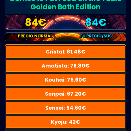
Golden Bath Edition
84
€
84
€
PRECIO NORMAL
TU PRECIO/SUS
Cristal:
81,48
€
Amatista:
79,80
€
Kouhai:
75,60
€
Senpai:
67,20
€
Sensei:
54,60
€
Kyoju:
42
€