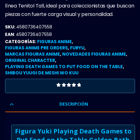
línea Tenitol Tall, ideal para coleccionistas que buscan
piezas con fuerte carga visual y personalidad.
SKU:
4580736407558
EAN
:
4580736407558
CATEGORÍAS:
FIGURAS ANIME
,
FIGURAS ANIME PRE ORDERS
,
FURYU
,
MARCAS FIGURAS ANIME
,
NOVEDADES FIGURAS ANIME
,
ORIGINAL CHARACTER
,
PLAYING DEATH GAMES TO PUT FOOD ON THE TABLE
,
SHIBOU YUUGI DE MESHI WO KUU
0
OUT OF 5
DESCRIPCIÓN
Figura Yuki Playing Death Games to
Put Food on the Table Golden Bath