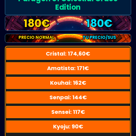
Edition
180
€
180
€
PRECIO NORMAL
TU PRECIO/SUS
Cristal:
174,60
€
Amatista:
171
€
Kouhai:
162
€
Senpai:
144
€
Sensei:
117
€
Kyoju:
90
€