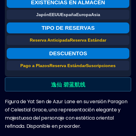
EXISTENCIAS EN ALMACÉN
Japón
EEUU
España
Europa
Asia
TIPO DE RESERVAS
Reserva Anticipada
Reserva Estándar
DESCUENTOS
Pago a Plazos
Reserva Estándar
Suscripciones
逸仙 碧蓝航线
Figura de Yat Sen de Azur Lane en su versión Paragon
of Celestial Grace, una representación elegante y
majestuosa del personaje con estética oriental
refinada. Disponible en preorder.