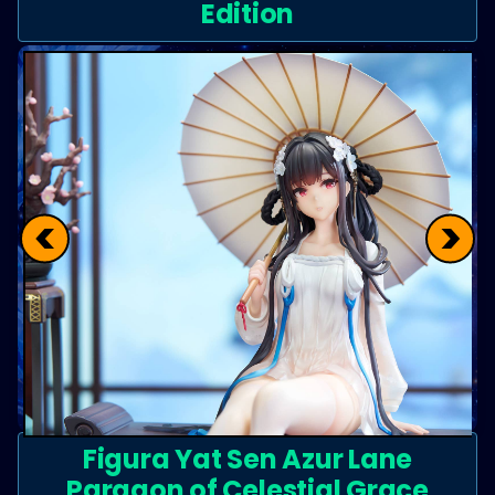
Edition
<
>
Figura Yat Sen Azur Lane
Paragon of Celestial Grace